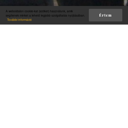
A weboldalon cookie-kat (sütiket) használunk, amik
Értem
segítenek minket a lehető legjobb szolgáltatás nyújtásában.
További információ
Szegedi Bolgár
Nemzetiségi
Önkormányzat
A jelenleg hivatalban lévő Szegedi Bolgár
Nemzetiségi Önkormányzat 2019. október 28-án
alakult meg, elnöke: dr. Farkas Baráthi Mónika,
alelnöke: Murányi Gábor Tamás, tagja: Velcsev
Dejanov Kosta.